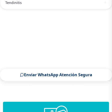
Tendinitis
ATENCIÓN DE TRAUMATÓLOGO Y ORTOPEDISTA EN
SALTILLO
Contactar a un Traumatólogo y
ortopedista en Saltillo ahora
Escríbenos por WhatsApp o llámanos, será un placer
atenderte.
Enviar WhatsApp Atención Segura
Atención urgente por Llamada
Solo para pacientes de Saltillo