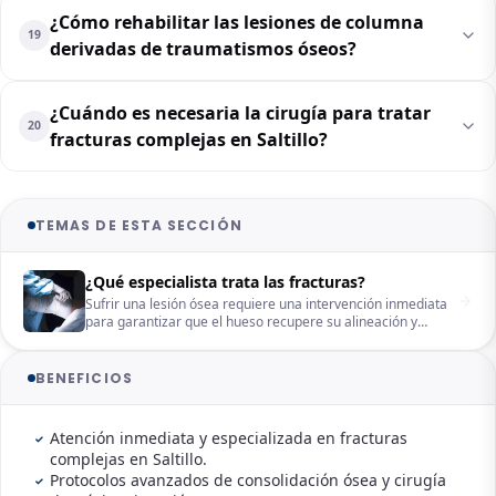
¿Cómo rehabilitar las lesiones de columna
19
derivadas de traumatismos óseos?
¿Cuándo es necesaria la cirugía para tratar
20
fracturas complejas en Saltillo?
TEMAS DE ESTA SECCIÓN
¿Qué especialista trata las fracturas?
Sufrir una lesión ósea requiere una intervención inmediata
para garantizar que el hueso recupere su alineación y
fuerza original. Ante un impacto severo, es común
cuestionarse qué especialista trata fracturas para evitar
complicaciones como una mala consolidación o la pérdida
BENEFICIOS
de movilidad. En Saltillo, recibir una valoración profesional a
tiempo es la clave para que las fracturas sanen
correctamente mediante técnicas médicas avanzadas y un
Atención inmediata y especializada en fracturas
seguimiento especializado.
complejas en Saltillo.
Protocolos avanzados de consolidación ósea y cirugía