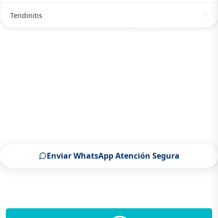
Tendinitis
ATENCIÓN DE TRAUMATÓLOGO Y ORTOPEDISTA EN
SALTILLO
Contactar a un Traumatólogo y
ortopedista en Saltillo ahora
Escríbenos por WhatsApp o llámanos, será un placer
atenderte.
Enviar WhatsApp Atención Segura
Atención urgente por Llamada
Solo para pacientes de Saltillo