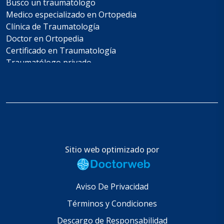
Busco un traumatólogo
Medico especializado en Ortopedia
Clínica de Traumatología
Doctor en Ortopedia
Certificado en Traumatología
Traumatólogo privado
Costo de cirugía de columna
Whatsapp de un traumatólogo
Telefono de Ortopedia
Consulta con especialista en Traumatología
Cita con traumatólogo
Numeros de clínicas de Ortopedia
Traumatología y Ortopedia cerca de mi
Sitio web optimizado por
Los mejores en Ortopedia
Precio de consulta en Ortopedia
Estudio de resonancia en Traumatología
Aviso De Privacidad
Servicio de Ortopedia en Saltillo
Términos y Condiciones
Buscar un traumatólogo cerca
Busco un ortopedista certificado
Descargo de Responsabilidad