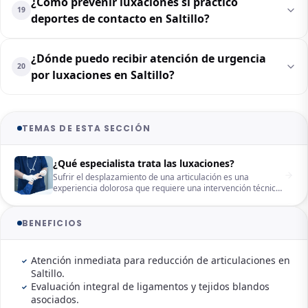
¿Cómo prevenir luxaciones si practico
19
deportes de contacto en Saltillo?
¿Dónde puedo recibir atención de urgencia
20
por luxaciones en Saltillo?
TEMAS DE ESTA SECCIÓN
¿Qué especialista trata las luxaciones?
Sufrir el desplazamiento de una articulación es una
experiencia dolorosa que requiere una intervención técnica
inmediata para evitar daños crónicos. Ante esta urgencia,
es fundamental saber qué especialista trata luxaciones para
garantizar que el hueso regrese a su posición original sin
BENEFICIOS
comprometer nervios o ligamentos. En Saltillo, la atención
por un profesional certificado en traumatología permite un
manejo preciso desde el momento del impacto hasta la
Atención inmediata para reducción de articulaciones en
rehabilitación total del paciente.
Saltillo.
Evaluación integral de ligamentos y tejidos blandos
asociados.