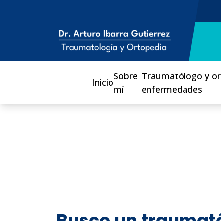
Sobre
Traumatólogo y or
Inicio
mí
enfermedades
Busco
un
traumató