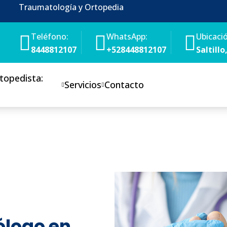
Traumatología y Ortopedia
Teléfono:
WhatsApp:
Ubicaci
8448812107
+528448812107
Saltill
topedista:
Servicios
Contacto
logo en