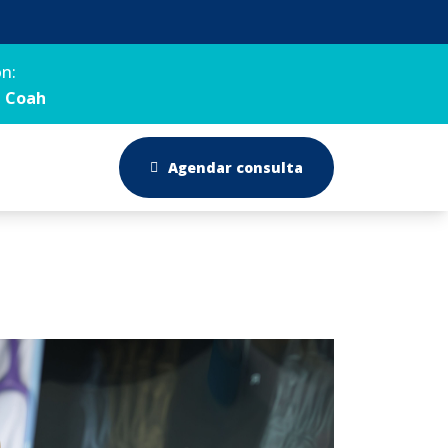
ón:
o, Coah
Agendar consulta