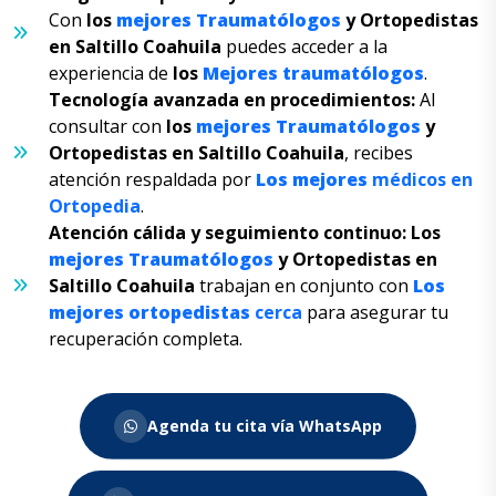
Con
los
mejores
Traumatólogos
y
Ortopedistas
en Saltillo
Coahuila
puedes acceder a la
experiencia de
los
Mejores
traumatólogos
.
Tecnología avanzada en procedimientos:
Al
consultar con
los
mejores
Traumatólogos
y
Ortopedistas en Saltillo
Coahuila
, recibes
atención respaldada por
Los
mejores
médicos en
Ortopedia
.
Atención cálida y seguimiento continuo:
Los
mejores
Traumatólogos
y
Ortopedistas en
Saltillo
Coahuila
trabajan en conjunto con
Los
mejores
ortopedistas
cerca
para asegurar tu
recuperación completa.
Agenda tu cita vía WhatsApp