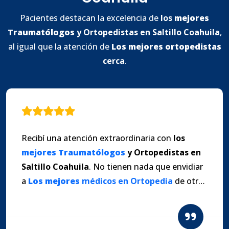
Pacientes destacan la excelencia de
los
mejores
Traumatólogos
y
Ortopedistas en Saltillo
Coahuila
,
al igual que la atención de
Los
mejores
ortopedistas
cerca
.
Recibí una atención extraordinaria con
los
mejores
Traumatólogos
y
Ortopedistas en
Saltillo
Coahuila
. No tienen nada que envidiar
a
Los
mejores
médicos en Ortopedia
de otras
ciudades.