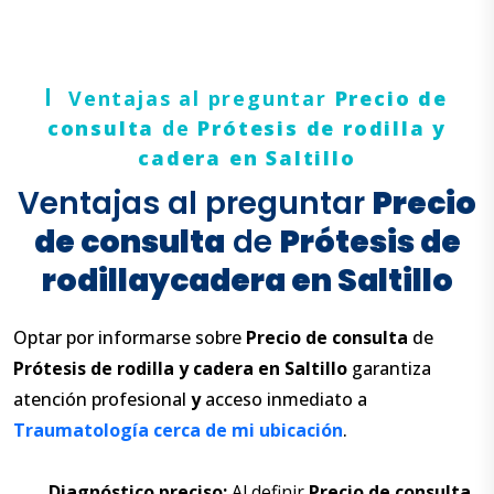
Ventajas al preguntar
Precio de
consulta
de
Prótesis de rodilla
y
cadera en Saltillo
Ventajas al preguntar
Precio
de consulta
de
Prótesis de
rodilla
y
cadera en Saltillo
Optar por informarse sobre
Precio de consulta
de
Prótesis de rodilla
y
cadera en Saltillo
garantiza
atención profesional
y
acceso inmediato a
Traumatología cerca de mi ubicación
.
Diagnóstico preciso:
Al definir
Precio de consulta