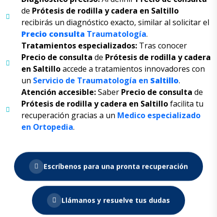
de
Prótesis de rodilla
y
cadera en Saltillo
recibirás un diagnóstico exacto, similar al solicitar el
Precio
consulta
Traumatología
.
Tratamientos especializados:
Tras conocer
Precio de consulta
de
Prótesis de rodilla
y
cadera
en Saltillo
accede a tratamientos innovadores con
un
Servicio de Traumatología en
Saltillo
.
Atención accesible:
Saber
Precio de consulta
de
Prótesis de rodilla
y
cadera en Saltillo
facilita tu
recuperación gracias a un
Medico especializado
en Ortopedia
.
Escríbenos para una pronta recuperación
Llámanos y resuelve tus dudas